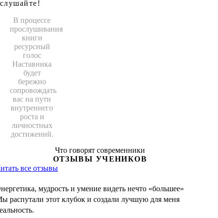
слушайте!
В процессе
прослушивания
книги
ресурсный
голос
Наставника
будет
бережно
сопровождать
вас на пути
внутреннего
роста и
личностных
достижений.
Что говорят современники
ОТЗЫВЫ УЧЕНИКОВ
итать все отзывы
нергетика, мудрость и умение видеть нечто «большее»
ы распутали этот клубок и создали лучшую для меня
еальность.