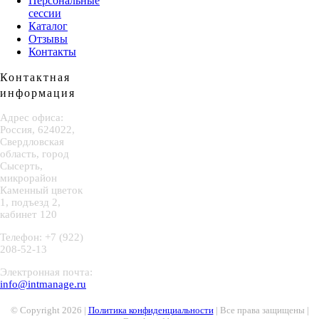
Персональные
сессии
Каталог
Отзывы
Контакты
Контактная
информация
Адрес офиса:
Россия, 624022,
Свердловская
область, город
Сысерть,
микрорайон
Каменный цветок
1, подъезд 2,
кабинет 120
Телефон: +7 (922)
208-52-13
Электронная почта:
info@intmanage.ru
© Copyright
2026 |
Политика конфиденциальности
| Все права защищены |