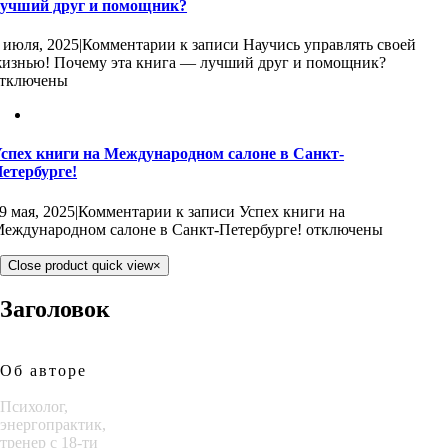
учший друг и помощник?
 июля, 2025
|
Комментарии
к записи Научись управлять своей
изнью! Почему эта книга — лучший друг и помощник?
тключены
спех книги на Международном салоне в Санкт-
етербурге!
9 мая, 2025
|
Комментарии
к записи Успех книги на
еждународном салоне в Санкт-Петербурге!
отключены
Close product quick view
×
Заголовок
Об авторе
Психолог,
энергопрактик,
тренер с 18-ти