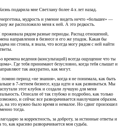
изнь подарила мне Светлану более 4-х лет назад.
нергетика, мудрость и умение видеть нечто «большее» —
разу же расположило меня к ней. А это редкость.
 проживала рядом разные периоды. Распад отношений,
мена направления в бизнесе и его же упадок. Какая бы
адача ни стояла, я знала, что всегда могу рядом с ней найти
тветы.
о времена ведения (консультаций) всегда ощущение что ты
дома». Где тебя принимают безусловно, когда тебя слышат и
аправляют так аккуратно, как могут.
 помню период «не знания», когда я не понимала, как быть
альше в 7-летнем бизнесе, куда идти и как развиваться. Мы
аспутали этот клубок и создали лучшую для меня
еальность. Описали её так глубоко и подробно, как только
озможно, и сейчас все разворачивается наилучшим образом.
а, на это нужно было время и немалое. Но сдвиг произошел
менно тогда.
лагодарю за корректность, за доброту, за истинные ответы и
а то, как красиво разворачивается моя судьба.