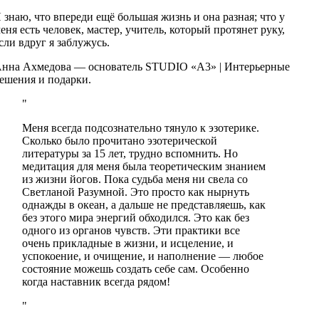
 знаю, что впереди ещё большая жизнь и она разная; что у
еня есть человек, мастер, учитель, который протянет руку,
сли вдруг я заблужусь.
нна Ахмедова — основатель STUDIO «A3» | Интерьерные
ешения и подарки.
Меня всегда подсознательно тянуло к эзотерике.
Сколько было прочитано эзотерической
литературы за 15 лет, трудно вспомнить. Но
медитация для меня была теоретическим знанием
из жизни йогов. Пока судьба меня ни свела со
Светланой Разумной. Это просто как нырнуть
однажды в океан, а дальше не представляешь, как
без этого мира энергий обходился. Это как без
одного из органов чувств. Эти практики все
очень прикладные в жизни, и исцеление, и
успокоение, и очищение, и наполнение — любое
состояние можешь создать себе сам. Особенно
когда наставник всегда рядом!