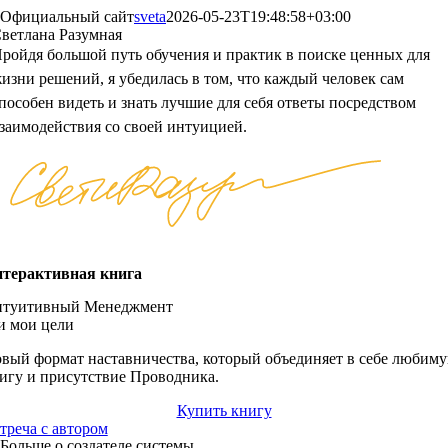
Официальный сайт
sveta
2026-05-23T19:48:58+03:00
ветлана Разумная
ройдя большой путь обучения и практик в поиске ценных для
изни решений, я убедилась в том, что каждый человек сам
пособен видеть и знать лучшие для себя ответы посредством
заимодействия со своей интуицией.
терактивная книга
туитивный Менеджмент
и мои цели
вый формат наставничества, который объединяет в себе любим
игу и присутствие Проводника.
Купить книгу
треча с автором
Больше о создателе системы