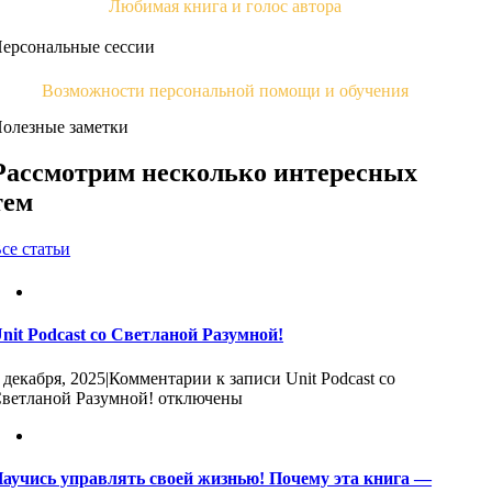
Любимая книга и голос автора
ерсональные сессии
Возможности персональной помощи и обучения
олезные заметки
Рассмотрим несколько интересных
тем
се статьи
nit Podcast со Светланой Разумной!
 декабря, 2025
|
Комментарии
к записи Unit Podcast со
ветланой Разумной!
отключены
аучись управлять своей жизнью! Почему эта книга —