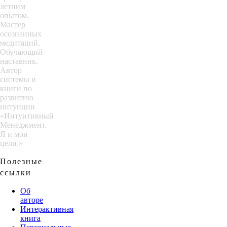
летним
опытом.
Мастер
осознанных
медитаций.
Обучающий
наставник.
Автор
системы и
книги по
развитию
интуиции
«Интуитивный
Менеджмент.
Я и мои
цели.»
Полезные
ссылки
Об
авторе
Интерактивная
книга