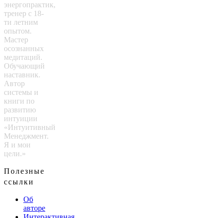
энергопрактик,
тренер с 18-
ти летним
опытом.
Мастер
осознанных
медитаций.
Обучающий
наставник.
Автор
системы и
книги по
развитию
интуиции
«Интуитивный
Менеджмент.
Я и мои
цели.»
Полезные
ссылки
Об
авторе
Интерактивная