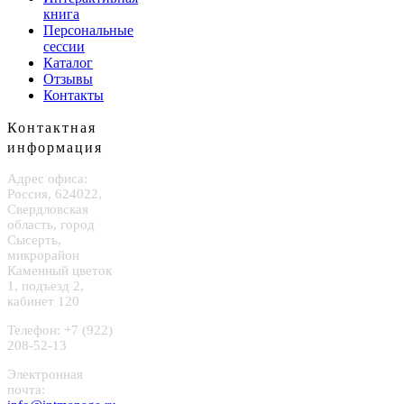
книга
Персональные
сессии
Каталог
Отзывы
Контакты
Контактная
информация
Адрес офиса:
Россия, 624022,
Свердловская
область, город
Сысерть,
микрорайон
Каменный цветок
1, подъезд 2,
кабинет 120
Телефон: +7 (922)
208-52-13
Электронная
почта: