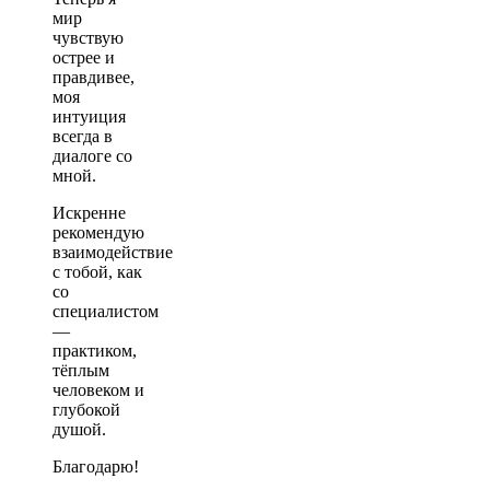
мир
чувствую
острее и
правдивее,
моя
интуиция
всегда в
диалоге со
мной.
Искренне
рекомендую
взаимодействие
с тобой, как
со
специалистом
—
практиком,
тёплым
человеком и
глубокой
душой.
Благодарю!