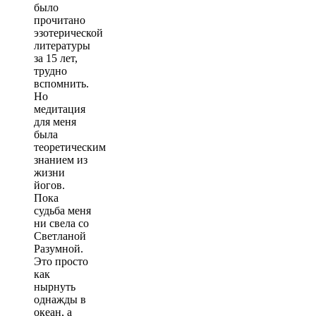
было
прочитано
эзотерической
литературы
за 15 лет,
трудно
вспомнить.
Но
медитация
для меня
была
теоретическим
знанием из
жизни
йогов.
Пока
судьба меня
ни свела со
Светланой
Разумной.
Это просто
как
нырнуть
однажды в
океан, а