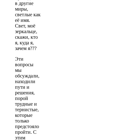
в другие
миры,
светлые как
её имя.
Свет, моё
зеркальце,
скажи, кто
я, куда я,
зачем я???
Эти
вопросы
мы
обсуждали,
находили
пути и
решения,
порой
трудные и
тернистые,
которые
только
предстояло
пройти. С
этим