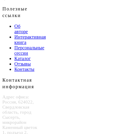
Полезные
ссылки
Об
авторе
Интерактивная
книга
Персональные
сессии
Каталог
Отзывы
Контакты
Контактная
информация
Адрес офиса:
Россия, 624022,
Свердловская
область, город
Сысерть,
микрорайон
Каменный цветок
1, подъезд 2,