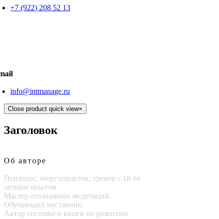
+7 (922) 208 52 13
mail
info@intmanage.ru
Close product quick view
×
Заголовок
Об авторе
Психолог, энергопрактик, тренер с 18-ти
летним опытом.
Мастер осознанных медитаций.
Обучающий наставник.
Автор системы и книги по развитию