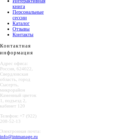
Интерактивная
книга
Персональные
сессии
Каталог
Отзывы
Контакты
Контактная
информация
Адрес офиса:
Россия, 624022,
Свердловская
область, город
Сысерть,
микрорайон
Каменный цветок
1, подъезд 2,
кабинет 120
Телефон: +7 (922)
208-52-13
Электронная почта:
info@intmanage.ru