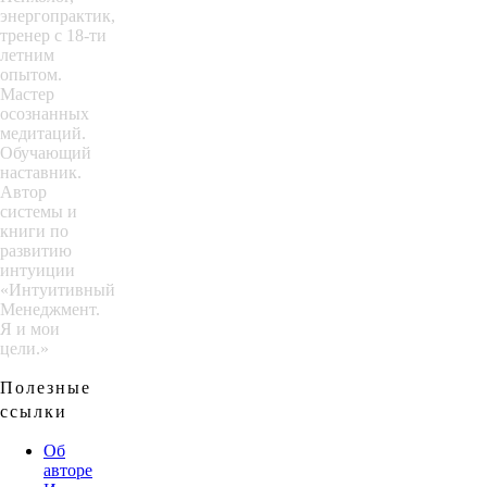
энергопрактик,
тренер с 18-ти
летним
опытом.
Мастер
осознанных
медитаций.
Обучающий
наставник.
Автор
системы и
книги по
развитию
интуиции
«Интуитивный
Менеджмент.
Я и мои
цели.»
Полезные
ссылки
Об
авторе