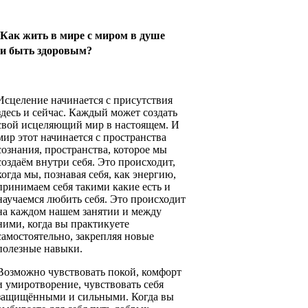
Как жить в мире с миром в душе
и быть здоровым?
Исцеление начинается с присутствия
здесь и сейчас. Каждый может создать
свой исцеляющий мир в настоящем. И
мир этот начинается с пространства
сознания, пространства, которое мы
создаём внутри себя. Это происходит,
когда мы, познавая себя, как энергию,
принимаем себя такими какие есть и
научаемся любить себя. Это происходит
на каждом нашем занятии и между
ними, когда вы практикуете
самостоятельно, закрепляя новые
полезные навыки.
Возможно чувствовать покой, комфорт
и умиротворение, чувствовать себя
защищёнными и сильными. Когда вы