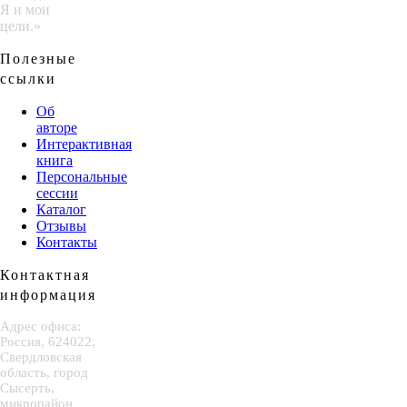
Я и мои
цели.»
Полезные
ссылки
Об
авторе
Интерактивная
книга
Персональные
сессии
Каталог
Отзывы
Контакты
Контактная
информация
Адрес офиса:
Россия, 624022,
Свердловская
область, город
Сысерть,
микрорайон