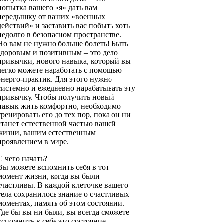
попытка вашего «я» дать вам
передышку от ваших «военных
действий» и заставить вас побыть хоть
недолго в безопасном пространстве.
Но вам не нужно больше болеть! Быть
здоровым и позитивным – это дело
привычки, нового навыка, который вы
легко можете наработать с помощью
энерго-практик. Для этого нужно
системно и ежедневно нарабатывать эту
привычку. Чтобы получить новый
навык жить комфортно, необходимо
тренировать его до тех пор, пока он ни
станет естественной частью вашей
жизни, вашим естественным
проявлением в мире.
С чего начать?
Вы можете вспомнить себя в тот
момент жизни, когда вы были
счастливы. В каждой клеточке вашего
тела сохранилось знание о счастливых
моментах, память об этом состоянии.
Где бы вы ни были, вы всегда сможете
вспомнить в себе это состояние.