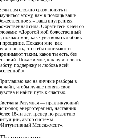
Если вам сложно сразу понять и
научиться этому, вам в помощь ваше
божественное я – ваша внутренняя
божественная сила. Обратитесь к ней со
словами: «Дорогой мой божественный
я, покажи мне, как чувствовать любовь
и прощение. Покажи мне, как
чувствовать, что тебя понимают и
принимают таким, каков ты есть, без
условий. Покажи мне, как чувствовать
заботу, поддержку и любовь всей
вселенной.»
Приглашаю вас на личные разборы в
онлайн, чтобы лучше понять свои
чувства и найти путь к счастью.
Светлана Разумная — практикующий
психолог, энерготерапевт, наставник —
более 18-ти лет, тренер по развитию
интуиции, автор системы
«Интуитивный Менеджмент».
Подпишитесь