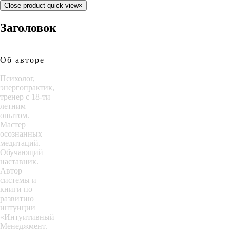
Close product quick view
×
Заголовок
Об авторе
Психолог,
энергопрактик,
тренер с 18-ти
летним
опытом.
Мастер
осознанных
медитаций.
Обучающий
наставник.
Автор
системы и
книги по
развитию
интуиции
«Интуитивный
Менеджмент.