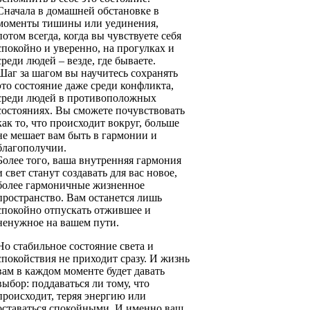
Сначала в домашней обстановке в
моменты тишины или уединения,
потом всегда, когда вы чувствуете себя
спокойно и уверенно, на прогулках и
среди людей – везде, где бываете.
Шаг за шагом вы научитесь сохранять
это состояние даже среди конфликта,
среди людей в противоположных
состояниях. Вы сможете почувствовать
как то, что происходит вокруг, больше
не мешает вам быть в гармонии и
благополучии.
Более того, ваша внутренняя гармония
и свет станут создавать для вас новое,
более гармоничные жизненное
пространство. Вам останется лишь
спокойно отпускать отжившее и
ненужное на вашем пути.
Но стабильное состояние света и
спокойствия не приходит сразу. И жизнь
вам в каждом моменте будет давать
выбор: поддаваться ли тому, что
происходит, теряя энергию или
оставаться спокойными. И именно ваш