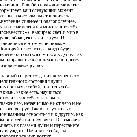
позитивный выбор в каждом моменте
формирует ваш следующий момент
жизни, в котором вы становитесь
внутренне сильнее и благополучнее.
В такие моменты вы можете про себя
произнести: «Я выбираю свет и мир в
душе, обращаясь к силе духа. И
становлюсь в этом успешным.»
Повторяйте это всегда, когда будет
нелегко оставаться с миром в душе. Так
вы направите своё внимание в нужное
созидательное русло.
Главный секрет создания внутреннего
целительного состояния души –
помириться с собой, принять себя
такими, какие есть, научиться
относиться к себе с теплом и
уважением, независимо не от чего и не
от кого вокруг. Так вы научитесь с
пониманием относиться и к другим, как
бы они себя ни проявляли. Вы сможете
видеть их глазами души и перестанете
их осуждать. Начиная с себя, вы
преобразуете мир вокруг.