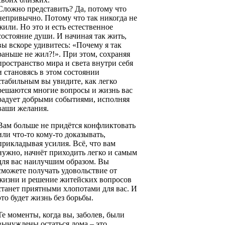
Сложно представить? Да, потому что
непривычно. Потому что так никогда не
жили. Но это и есть естественное
состояние души. И начиная так жить,
вы вскоре удивитесь: «Почему я так
раньше не жил?!». При этом, сохраняя
пространство мира и света внутри себя
и становясь в этом состоянии
стабильным вы увидите, как легко
решаются многие вопросы и жизнь вас
радует добрыми событиями, исполняя
ваши желания.
Вам больше не придётся конфликтовать
или что-то кому-то доказывать,
прикладывая усилия. Всё, что вам
нужно, начнёт приходить легко и самым
для вас наилучшим образом. Вы
сможете получать удовольствие от
жизни и решение житейских вопросов
станет приятными хлопотами для вас. И
это будет жизнь без борьбы.
Те моменты, когда вы, заболев, были
вынуждены остаться дома – это