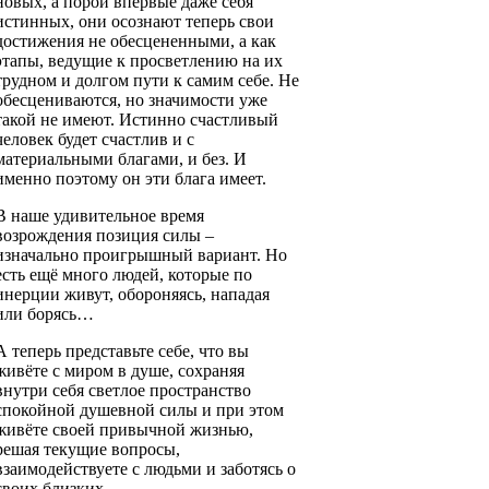
новых, а порой впервые даже себя
истинных, они осознают теперь свои
достижения не обесцененными, а как
этапы, ведущие к просветлению на их
трудном и долгом пути к самим себе. Не
обесцениваются, но значимости уже
такой не имеют. Истинно счастливый
человек будет счастлив и с
материальными благами, и без. И
именно поэтому он эти блага имеет.
В наше удивительное время
возрождения позиция силы –
изначально проигрышный вариант. Но
есть ещё много людей, которые по
инерции живут, обороняясь, нападая
или борясь…
А теперь представьте себе, что вы
живёте с миром в душе, сохраняя
внутри себя светлое пространство
спокойной душевной силы и при этом
живёте своей привычной жизнью,
решая текущие вопросы,
взаимодействуете с людьми и заботясь о
своих близких.