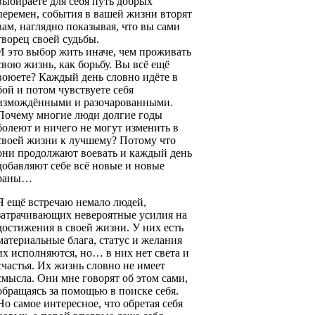
выбираете для себя путь добрых
перемен, события в вашей жизни вторят
вам, наглядно показывая, что вы сами
творец своей судьбы.
И это выбор жить иначе, чем проживать
свою жизнь, как борьбу. Вы всё ещё
воюете? Каждый день словно идёте в
бой и потом чувствуете себя
измождёнными и разочарованными.
Почему многие люди долгие годы
болеют и ничего не могут изменить в
своей жизни к лучшему? Потому что
они продолжают воевать и каждый день
добавляют себе всё новые и новые
раны…
Я ещё встречаю немало людей,
затрачивающих невероятные усилия на
достижения в своей жизни. У них есть
материальные блага, статус и желания
их исполняются, но… в них нет света и
счастья. Их жизнь словно не имеет
смысла. Они мне говорят об этом сами,
обращаясь за помощью в поиске себя.
Но самое интересное, что обретая себя