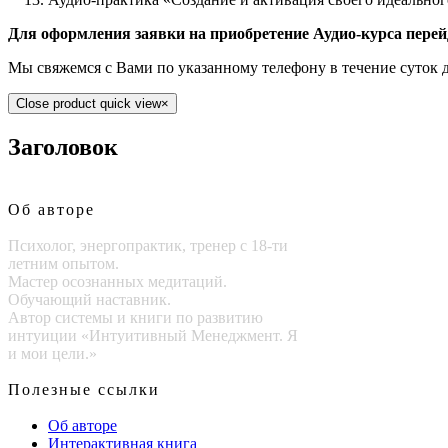
Для оформления заявки на приобретение Аудио-курса перей
Мы свяжемся с Вами по указанному телефону в течение суток 
Close product quick view
×
Заголовок
Об авторе
Психолог, энергопрактик, тренер с 18-ти
летним опытом.
Мастер осознанных медитаций.
Обучающий наставник.
Автор системы и книги по развитию
интуиции «Интуитивный Менеджмент. Я
и мои цели.»
Полезные ссылки
Об авторе
Интерактивная книга