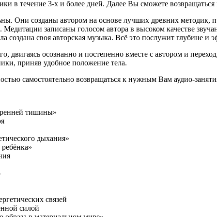
ки в течение 3-х и более дней. Далее Вы сможете возвращаться
льны. Они созданы автором на основе лучших древних методик, 
 Медитации записаны голосом автора в высоком качестве звуча
 создана своя авторская музыка. Всё это послужит глубине и
-го, двигаясь осознанно и постепенно вместе с автором и перех
ики, приняв удобное положение тела.
ностью самостоятельно возвращаться к нужным Вам аудио-заняти
тренней тишины»
оя
етического дыхания»
 ребёнка»
ния
о
ергетических связей
енной силой
о образа в материальном мире»