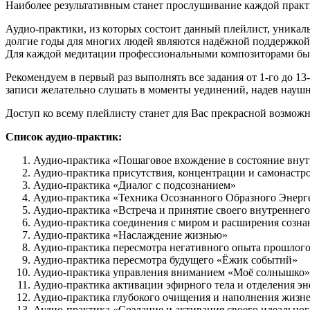
Наиболее результативным станет прослушивание каждой практи
Аудио-практики, из которых состоит данный плейлист, уника
долгие годы для многих людей являются надёжной поддержкой.
Для каждой медитации профессиональными композиторами была
Рекомендуем в первый раз выполнять все задания от 1-го до 13
записи желательно слушать в моменты уединений, надев наушн
Доступ ко всему плейлисту станет для Вас прекрасной возмож
Список аудио-практик:
Аудио-практика «Пошаговое вхождение в состояние вну
Аудио-практика присутствия, концентрации и самонастр
Аудио-практика «Диалог с подсознанием»
Аудио-практика «Техника Осознанного Образного Энерг
Аудио-практика «Встреча и принятие своего внутреннего
Аудио-практика соединения с миром и расширения созна
Аудио-практика «Наслаждение жизнью»
Аудио-практика пересмотра негативного опыта прошлог
Аудио-практика пересмотра будущего «Ёжик событий»
Аудио-практика управления вниманием «Моё солнышко»
Аудио-практика активации эфирного тела и отделения эн
Аудио-практика глубокого очищения и наполнения жизн
Аудио-практика «Создание и активация своего идеальног