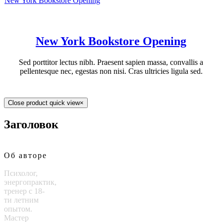
New York Bookstore Opening
New York Bookstore Opening
Sed porttitor lectus nibh. Praesent sapien massa, convallis a
pellentesque nec, egestas non nisi. Cras ultricies ligula sed.
Close product quick view
×
Заголовок
Об авторе
Психолог,
энергопрактик,
тренер с 18-
ти летним
опытом.
Мастер