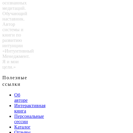
осознанных
медитаций.
Обучающий
наставник.
Автор
системы и
книги по
развитию
интуиции
«Интуитивный
Менеджмент.
Я и мои
цели.»
Полезные
ссылки
Об
авторе
Интерактивная
книга
Персональные
сессии
Каталог
Отзывы