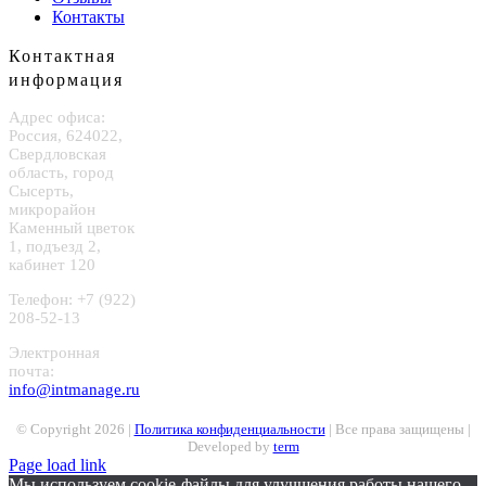
Контакты
Контактная
информация
Адрес офиса:
Россия, 624022,
Свердловская
область, город
Сысерть,
микрорайон
Каменный цветок
1, подъезд 2,
кабинет 120
Телефон: +7 (922)
208-52-13
Электронная
почта:
info@intmanage.ru
© Copyright
2026 |
Политика конфиденциальности
| Все права защищены |
Developed by
term
Page load link
Мы используем cookie-файлы для улучшения работы нашего